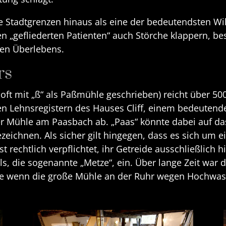
ie Stadtgrenzen hinaus als eine der bedeutendsten W
en „gefliederten Patienten“ auch Störche klappern, b
en Überlebens.
rs
 oft mit „ß“ als Paßmühle geschrieben) reicht über 50
en Lehnsregistern des Hauses Cliff, einem bedeutend
der Mühle am Paasbach ab. „Paas“ könnte dabei auf da
zeichnen. Als sicher gilt hingegen, dass es sich um
rechtlich verpflichtet, ihr Getreide ausschließlich h
ls, die sogenannte „Metze“, ein. Über lange Zeit war 
e wenn die große Mühle an der Ruhr wegen Hochwasse